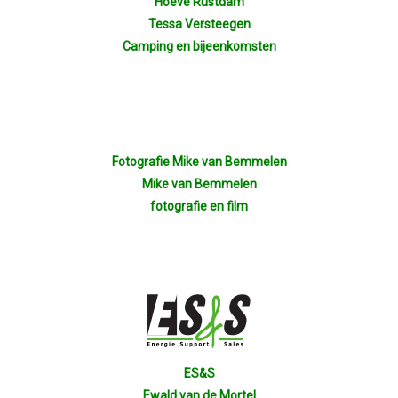
Hoeve Rustdam
Tessa Versteegen
06-10-2022 Duurzaamheid Bij V
Camping en bijeenkomsten
29-09-2022 Laat Digitalisering V
15-09-2022: Politieke Avond
Fotografie Mike van Bemmelen
11-06-2022: Ledendag
Mike van Bemmelen
fotografie en film
21-04-2022: ALV + Borrel
17-01-2022: Nieuwjaarsborrel
12-11-2021: Ontbijtsessie
Leden
ES&S
Ewald van de Mortel