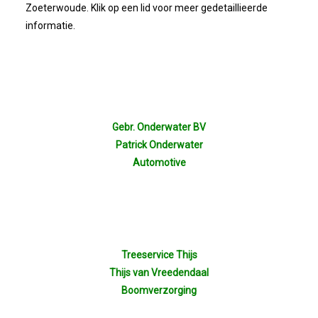
Bestuur
Zoeterwoude. Klik op een lid voor meer gedetaillieerde
informatie.
Statuten
Nieuws
IJshal De Vliet Nodigt Ons Uit!
Gebr. Onderwater BV
Patrick Onderwater
Verkiezingsdebat!
Automotive
Geslaagde Nieuwjaarsreceptie OVZ
Bezoek Aan Mike Van Bemmelen
Treeservice Thijs
Thijs van Vreedendaal
2025-01-02 Van De Voorzitter
Boomverzorging
Bezoek Aan Swetterhage