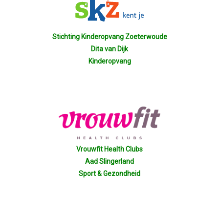
Privé Adressen
Kascontrole
Stichting Kinderopvang Zoeterwoude
Dita van Dijk
Flessenpost
Kinderopvang
Subsidie Van Economie071
UBO-Register (!!)
Netwerkontbijt Rijneke Boulevard
Vrouwfit Health Clubs
Aad Slingerland
Eerste Meet & Greet Druk Bezocht
Sport & Gezondheid
Save The Date(s)