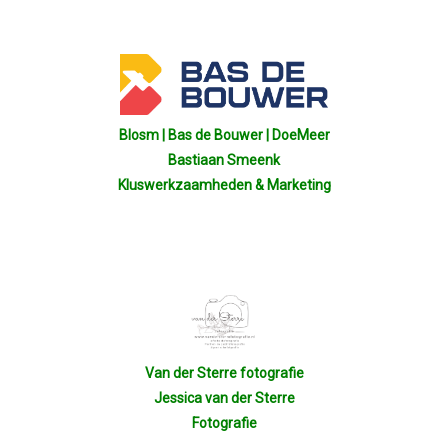
Winkeltijden Verruimd
Ontbijt Bij De Buren In Leiderdorp!
Blosm | Bas de Bouwer | DoeMeer
Geslaagde Ledendag!
Bastiaan Smeenk
Kluswerkzaamheden & Marketing
2024-05-15 Bestuursvergadering
Verslag Van ALV 2024
Nieuwjaarsreceptie In Sfeer
Prachtige (leden-)dag 2023
Van der Sterre fotografie
Jessica van der Sterre
Fotografie
Mooi Bezoek Aan Mulder Shipyard