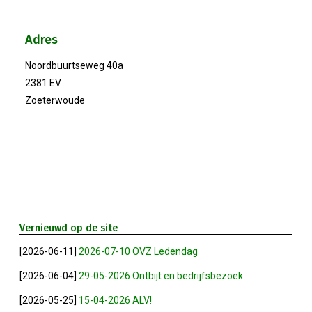
Winkeltijden Verruimd
Adres
Noordbuurtseweg 40a
Ontbijt Bij De Buren In Leiderdorp!
2381 EV
Zoeterwoude
Geslaagde Ledendag!
2024-05-15 Bestuursvergadering
Verslag Van ALV 2024
Nieuwjaarsreceptie In Sfeer
Vernieuwd op de site
[2026-06-11]
2026-07-10 OVZ Ledendag
Prachtige (leden-)dag 2023
[2026-06-04]
29-05-2026 Ontbijt en bedrijfsbezoek
Mooi Bezoek Aan Mulder Shipyard
[2026-05-25]
15-04-2026 ALV!