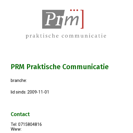
Bestuur
Statuten
Nieuws
IJshal De Vliet Nodigt Ons Uit!
PRM Praktische Communicatie
Verkiezingsdebat!
branche:
Geslaagde Nieuwjaarsreceptie OVZ
lid sinds: 2009-11-01
Bezoek Aan Mike Van Bemmelen
Contact
2025-01-02 Van De Voorzitter
Tel: 0715804816
Www:
Bezoek Aan Swetterhage