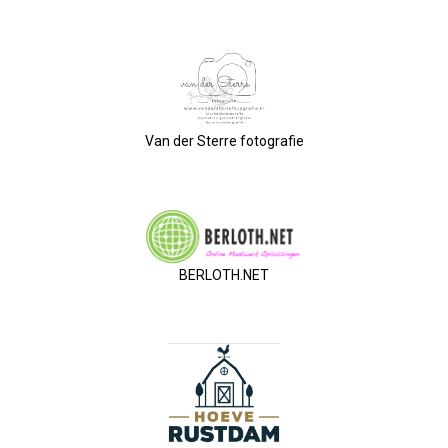
Privé Adressen
Kascontrole
Flessenpost
Van der Sterre fotografie
Subsidie Van Economie071
UBO-Register (!!)
BERLOTH.NET
Netwerkontbijt Rijneke Boulevard
Eerste Meet & Greet Druk Bezocht
Save The Date(s)