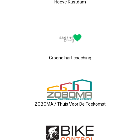
Nieuw Bestuur
Hoeve Rustdam
ALV 2021
Agenda
2026-07-10 OVZ Ledendag
Groene hart coaching
18-09-2026 Bedrijfsbezoek
20-11-2026 Dag Van De Ondernemer
Archief
ZOBOMA / Thuis Voor De Toekomst
29-05-2026 Ontbijt En Bedrijfsb
15-04-2026 ALV!