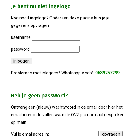
Bestuur
Je bent nu niet ingelogd
Statuten
Nog nooit ingelogd? Onderaan deze pagina kun je je
gegevens opvragen.
Nieuws
username
password
IJshal De Vliet Nodigt Ons Uit!
Verkiezingsdebat!
Problemen met inloggen? Whatsapp André:
0639757299
Geslaagde Nieuwjaarsreceptie OVZ
Heb je geen password?
Bezoek Aan Mike Van Bemmelen
Ontvang een (nieuw) wachtwoord in de email door hier het
emailadres in te vullen waar de OVZ jou normaal gesproken
2025-01-02 Van De Voorzitter
op mailt.
Bezoek Aan Swetterhage
Vul je emailadres in: