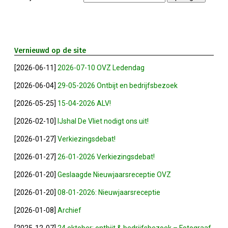
Winkeltijden Verruimd
Vernieuwd op de site
Ontbijt Bij De Buren In Leiderdorp!
[2026-06-11]
2026-07-10 OVZ Ledendag
Geslaagde Ledendag!
[2026-06-04]
29-05-2026 Ontbijt en bedrijfsbezoek
[2026-05-25]
15-04-2026 ALV!
2024-05-15 Bestuursvergadering
[2026-02-10]
IJshal De Vliet nodigt ons uit!
Verslag Van ALV 2024
[2026-01-27]
Verkiezingsdebat!
[2026-01-27]
26-01-2026 Verkiezingsdebat!
Nieuwjaarsreceptie In Sfeer
[2026-01-20]
Geslaagde Nieuwjaarsreceptie OVZ
Prachtige (leden-)dag 2023
[2026-01-20]
08-01-2026: Nieuwjaarsreceptie
[2026-01-08]
Archief
Mooi Bezoek Aan Mulder Shipyard
[2025-12-07]
24 oktober: ontbijt & bedrijfsbezoek – Fotograaf