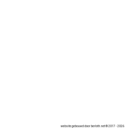
website gebouwd door
berloth.net
© 2017 - 2026