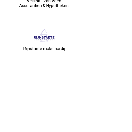
Velsink - Van Veen
Assurantien & Hypotheken
Rijnstaete makelaardij