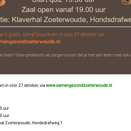
am in vóór 27 oktober, via
www.samengezondzoeterwoude.nl
30 uur
0 uur
rhal Zoeterwoude, Hondsdrafweg 1