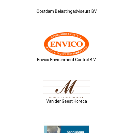
Nieuw Bestuur
Oostdam Belastingadviseurs BV
ALV 2021
Agenda
2026-07-10 OVZ Ledendag
Envico Environment Control B.V.
18-09-2026 Bedrijfsbezoek
20-11-2026 Dag Van De Ondernemer
Archief
Van der Geest Horeca
29-05-2026 Ontbijt En Bedrijfsb
15-04-2026 ALV!