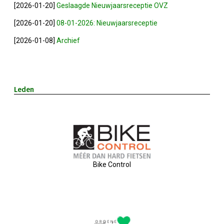
[2026-01-20]
Geslaagde Nieuwjaarsreceptie OVZ
[2026-01-20]
08-01-2026: Nieuwjaarsreceptie
Winkeltijden Verruimd
[2026-01-08]
Archief
Ontbijt Bij De Buren In Leiderdorp!
Geslaagde Ledendag!
Leden
2024-05-15 Bestuursvergadering
Verslag Van ALV 2024
Nieuwjaarsreceptie In Sfeer
Bike Control
Prachtige (leden-)dag 2023
Mooi Bezoek Aan Mulder Shipyard