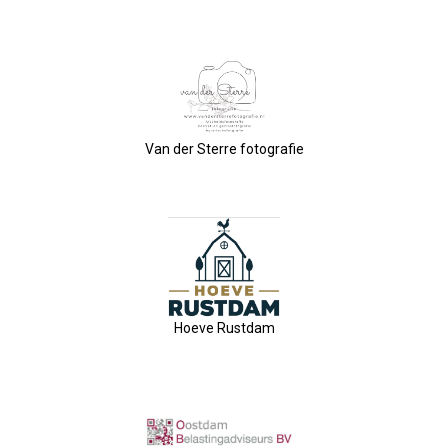
Privé Adressen
Kascontrole
Flessenpost
Van der Sterre fotografie
Subsidie Van Economie071
UBO-Register (!!)
Netwerkontbijt Rijneke Boulevard
Hoeve Rustdam
Eerste Meet & Greet Druk Bezocht
Save The Date(s)