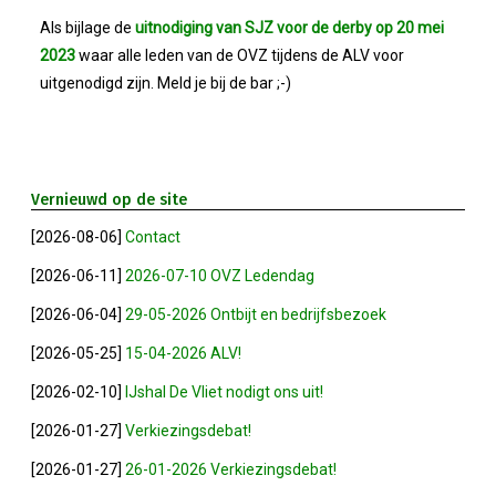
Bestuur
Als bijlage de
uitnodiging van SJZ voor de derby op 20 mei
2023
waar alle leden van de OVZ tijdens de ALV voor
Statuten
uitgenodigd zijn. Meld je bij de bar ;-)
Nieuws
IJshal De Vliet Nodigt Ons Uit!
Vernieuwd op de site
[2026-08-06]
Contact
Verkiezingsdebat!
[2026-06-11]
2026-07-10 OVZ Ledendag
Geslaagde Nieuwjaarsreceptie OVZ
[2026-06-04]
29-05-2026 Ontbijt en bedrijfsbezoek
[2026-05-25]
15-04-2026 ALV!
Bezoek Aan Mike Van Bemmelen
[2026-02-10]
IJshal De Vliet nodigt ons uit!
2025-01-02 Van De Voorzitter
[2026-01-27]
Verkiezingsdebat!
[2026-01-27]
26-01-2026 Verkiezingsdebat!
Bezoek Aan Swetterhage