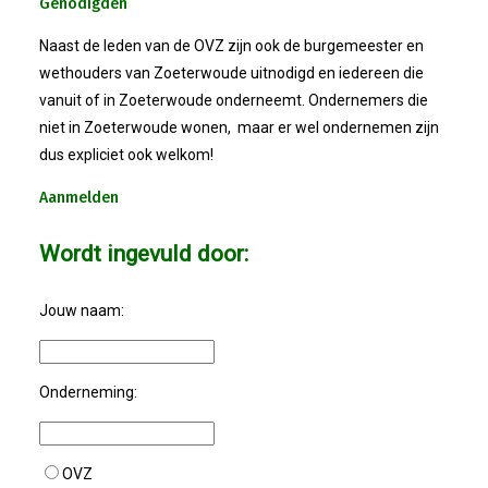
Genodigden
Naast de leden van de OVZ zijn ook de burgemeester en
26-01-2026 Verkiezingsdebat!
wethouders van Zoeterwoude uitnodigd en iedereen die
vanuit of in Zoeterwoude onderneemt. Ondernemers die
08-01-2026: Nieuwjaarsreceptie
niet in Zoeterwoude wonen, maar er wel ondernemen zijn
dus expliciet ook welkom!
21-11-2025: Ondernemersontbij
Aanmelden
05-11-2025: Bestuursvergaderin
Wordt ingevuld door:
03-11-2025: Pubquiz MANNENZ
Jouw naam:
24 Oktober: Ontbijt & Bedrijfs
Onderneming:
Feest: 20 Jaar OVZ!
2025-04-16 ALV
OVZ