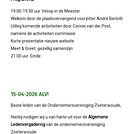
19:00-19.30 uur: Inloop in de Meester
Winkeltijden Verruimd
Welkom door de plaatsvervangend voorzitter André Berloth
Uitleg komende activiteiten door Connie van der Post,
Ontbijt Bij De Buren In Leiderdorp!
namens de activiteiten commissie
Korte presentatie nieuwe website
Geslaagde Ledendag!
Meet & Greet: gezellig samenzijn
21.00 uur: Einde
2024-05-15 Bestuursvergadering
Verslag Van ALV 2024
15-04-2026 ALV!
Nieuwjaarsreceptie In Sfeer
Beste leden van de Ondernemersvereniging Zoeterwoude,
Prachtige (leden-)dag 2023
Hierbij nodigen wij u van harte uit voor de
Algemene
Ledenvergader
i
ng
van de ondernemersvereniging
Mooi Bezoek Aan Mulder Shipyard
Zoeterwoude.