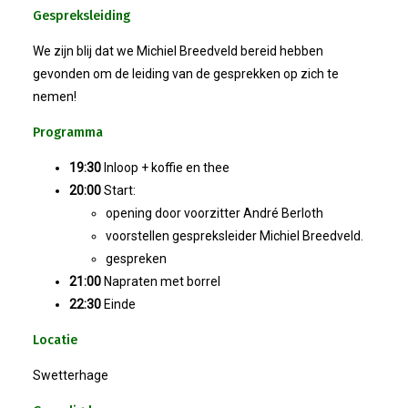
Nieuw Bestuur
Gespreksleiding
ALV 2021
We zijn blij dat we Michiel Breedveld bereid hebben
gevonden om de leiding van de gesprekken op zich te
Agenda
nemen!
Programma
2026-07-10 OVZ Ledendag
19:30
Inloop + koffie en thee
20:00
Start:
18-09-2026 Bedrijfsbezoek
opening door voorzitter André Berloth
voorstellen gespreksleider Michiel Breedveld.
20-11-2026 Dag Van De Ondernemer
gespreken
21:00
Napraten met borrel
Archief
22:30
Einde
Locatie
29-05-2026 Ontbijt En Bedrijfsb
Swetterhage
15-04-2026 ALV!