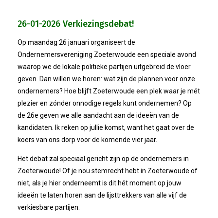
Privé Adressen
26-01-2026 Verkiezingsdebat!
Kascontrole
Op maandag 26 januari organiseert de
Ondernemersvereniging Zoeterwoude een speciale avond
Flessenpost
waarop we de lokale politieke partijen uitgebreid de vloer
geven. Dan willen we horen: wat zijn de plannen voor onze
Subsidie Van Economie071
ondernemers? Hoe blijft Zoeterwoude een plek waar je mét
plezier en zónder onnodige regels kunt ondernemen? Op
UBO-Register (!!)
de 26e geven we alle aandacht aan de ideeën van de
kandidaten. Ik reken op jullie komst, want het gaat over de
Netwerkontbijt Rijneke Boulevard
koers van ons dorp voor de komende vier jaar.
Het debat zal speciaal gericht zijn op de ondernemers in
Eerste Meet & Greet Druk Bezocht
Zoeterwoude! Of je nou stemrecht hebt in Zoeterwoude of
niet, als je hier onderneemt is dit hét moment op jouw
Save The Date(s)
ideeën te laten horen aan de lijsttrekkers van alle vijf de
verkiesbare partijen.