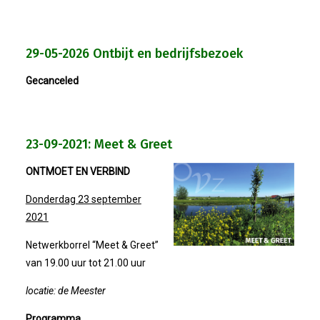
Bestuur
Statuten
29-05-2026 Ontbijt en bedrijfsbezoek
Nieuws
Gecanceled
IJshal De Vliet Nodigt Ons Uit!
23-09-2021: Meet & Greet
Verkiezingsdebat!
ONTMOET EN VERBIND
Geslaagde Nieuwjaarsreceptie OVZ
Donderdag 23 september
2021
Bezoek Aan Mike Van Bemmelen
Netwerkborrel “Meet & Greet”
van 19.00 uur tot 21.00 uur
2025-01-02 Van De Voorzitter
locatie: de Meester
Bezoek Aan Swetterhage
Programma