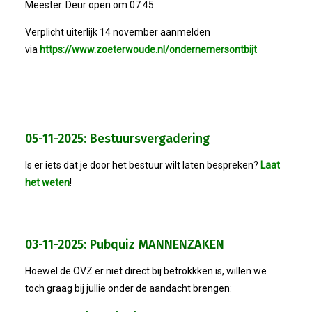
Meester. Deur open om 07:45.
Smoelenboek
Verplicht uiterlijk 14 november aanmelden
via
https://www.zoeterwoude.nl/ondernemersontbijt
Onze Ondernemers
Contact
05-11-2025: Bestuursvergadering
Lid Worden
Is er iets dat je door het bestuur wilt laten bespreken?
Laat
Inloggen
het weten
!
03-11-2025: Pubquiz MANNENZAKEN
Hoewel de OVZ er niet direct bij betrokkken is, willen we
toch graag bij jullie onder de aandacht brengen: