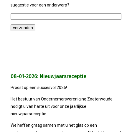
2024-09-12 Ontbijten Bij De Bur
suggestie voor een onderwerp?
2024-08-30 Ledendag
2024-07-04 Laat ChatGPT Voor J
2024-06-27 Debatavond Met Led
2024-05-15 Bestuursvergadering
08-01-2026: Nieuwjaarsreceptie
2024-04-18 ALV
Proost op een succesvol 2026!
Het bestuur van Ondernemersvereniging Zoeterwoude
2024-01-04 Nieuwjaarsreceptie
nodigt u van harte uit voor onze jaarlijkse
nieuwjaarsreceptie.
2024-02-07 Bestuursvergadering
We heffen graag samen met u het glas op een