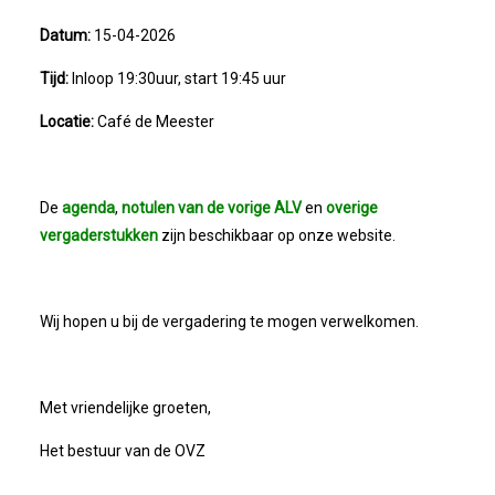
2023-05-31: Digitaliserings-Vouchers Gaa
Datum:
15-04-2026
Tijd:
Inloop 19:30uur, start 19:45 uur
Notulen ALV 2023
Locatie:
Café de Meester
Na 13 Jaar: Hugo Choufour Stopt Als Voor
De
agenda
,
notulen van de vorige ALV
en
overige
Save The Date: 13 April 2023
vergaderstukken
zijn beschikbaar op onze website.
Eerste Zoeterwoudse Ondernemersontbij
Wij hopen u bij de vergadering te mogen verwelkomen.
Ledendag 2022: Nieuw Begin
ALV 2022 - Notulen
Met vriendelijke groeten,
Oplichters Benaderen OVZ
Het bestuur van de OVZ