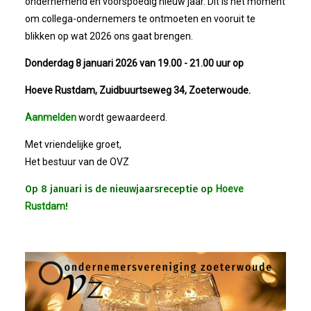
2023-11-15 Bestuursvergadering
ondernemend en voorspoedig nieuw jaar. Dit is hét moment
om collega-ondernemers te ontmoeten en vooruit te
2023-11-17 Ondernemersontbijt
blikken op wat 2026 ons gaat brengen.
Donderdag 8 januari 2026 van 19.00 - 21.00 uur op
Vrijdag 08-09-2023: Ledenavond
Hoeve Rustdam, Zuidbuurtseweg 34, Zoeterwoude.
22-06-2023: Mulder Shipyard
Aanmelden
wordt gewaardeerd.
Met vriendelijke groet,
31 Mei 2023 - Energiedag Econ
Het bestuur van de OVZ
20 Mei 2023 Derby SJZ - Meerbu
Op 8 januari is de nieuwjaarsreceptie op
Hoeve
Rustdam
!
13-04-2023: ALV + Pitches + Borr
Nieuwjaarsreceptie 5 Jan 2023
18-11-2022 Ontbijt!