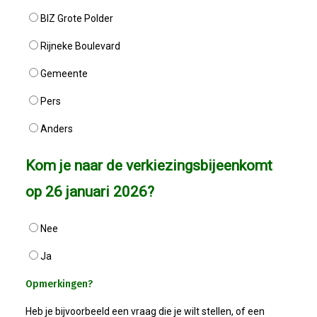
BIZ Grote Polder
2025-04-09 Géén ALV, Maar....
Rijneke Boulevard
2025-03-12 Kernbestuur Bijeen
Gemeente
2025-02-05 Bestuursvergadering
Pers
Anders
2025-01-23 Besturenbijeenkoms
Kom je naar de verkiezingsbijeenkomt
2025-01-02 Nieuwjaarsreceptie
op 26 januari 2026?
2024-11-21 Regionale Netwerkm
Nee
2024-11-15 Ondernemersontbijt
Ja
Opmerkingen?
2024-10-17 Bedrijfsbezoek Swet
Heb je bijvoorbeeld een vraag die je wilt stellen, of een