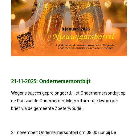
06-10-2022 Duurzaamheid Bij V
29-09-2022 Laat Digitalisering V
15-09-2022: Politieke Avond
11-06-2022: Ledendag
21-04-2022: ALV + Borrel
21-11-2025: Ondernemersontbijt
Wegens succes geprolongeerd: Het Ondernemersontbijt op
17-01-2022: Nieuwjaarsborrel
de Dag van de Ondernemer! Meer informatie kwam per
brief via de gemeente Zoeterwoude.
12-11-2021: Ontbijtsessie
Leden
21 november: Ondernemersontbijt om 08:00 uur bij De