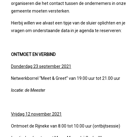
Bestuur
organiseren die het contact tussen de ondernemers in onze
gemeente moeten versterken.
Statuten
Hierbij willen we alvast een tipje van de sluier oplichten en je
vragen om onderstaande data in je agenda te reserveren:
Nieuws
IJshal De Vliet Nodigt Ons Uit!
ONTMOET EN VERBIND
Donderdag 23 september 2021
Verkiezingsdebat!
Netwerkborrel “Meet & Greet” van 19.00 uur tot 21.00 uur
Geslaagde Nieuwjaarsreceptie OVZ
locatie: de Meester
Bezoek Aan Mike Van Bemmelen
Vrijdag 12 november 2021
2025-01-02 Van De Voorzitter
Ontmoet de Rijneke van 8.00 tot 10.00 uur (ontbijtsessie)
Bezoek Aan Swetterhage