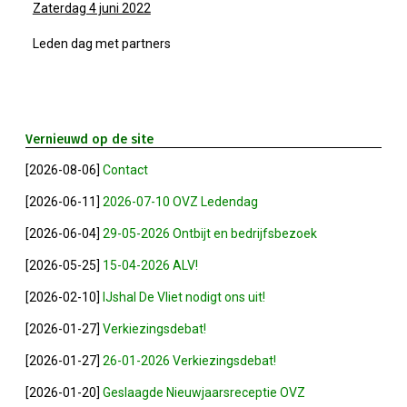
Zaterdag 4 juni 2022
2023-05-31: Digitaliserings-Vouchers Gaa
Leden dag met partners
Notulen ALV 2023
Na 13 Jaar: Hugo Choufour Stopt Als Voor
Vernieuwd op de site
[2026-08-06]
Contact
Save The Date: 13 April 2023
[2026-06-11]
2026-07-10 OVZ Ledendag
Eerste Zoeterwoudse Ondernemersontbij
[2026-06-04]
29-05-2026 Ontbijt en bedrijfsbezoek
[2026-05-25]
15-04-2026 ALV!
Ledendag 2022: Nieuw Begin
[2026-02-10]
IJshal De Vliet nodigt ons uit!
ALV 2022 - Notulen
[2026-01-27]
Verkiezingsdebat!
[2026-01-27]
26-01-2026 Verkiezingsdebat!
Oplichters Benaderen OVZ
[2026-01-20]
Geslaagde Nieuwjaarsreceptie OVZ