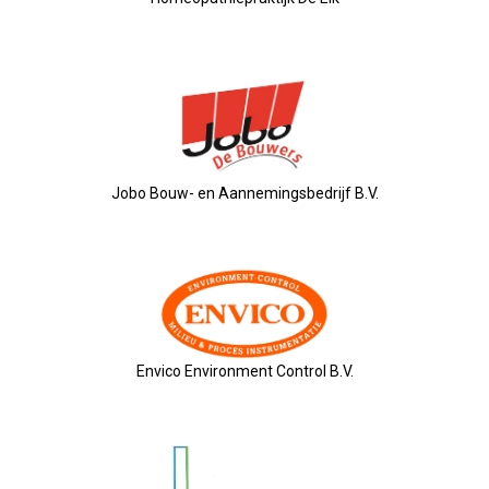
26-01-2026 Verkiezingsdebat!
08-01-2026: Nieuwjaarsreceptie
21-11-2025: Ondernemersontbij
Jobo Bouw- en Aannemingsbedrijf B.V.
05-11-2025: Bestuursvergaderin
03-11-2025: Pubquiz MANNENZ
24 Oktober: Ontbijt & Bedrijfs
Envico Environment Control B.V.
Feest: 20 Jaar OVZ!
2025-04-16 ALV