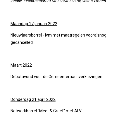
locatie: lunchrestaurant MezzoMezzo bij Casba Wonen
Winkeltijden Verruimd
Maandag 17 januari 2022
Ontbijt Bij De Buren In Leiderdorp!
Nieuwjaarsborrel - ivm met maatregelen vooralsnog
gecancelled
Geslaagde Ledendag!
2024-05-15 Bestuursvergadering
Maart 2022
Debatavond voor de Gemeenteraadsverkiezingen
Verslag Van ALV 2024
Nieuwjaarsreceptie In Sfeer
Donderdag 21 april 2022
Prachtige (leden-)dag 2023
Netwerkborrel “Meet & Greet” met ALV
Mooi Bezoek Aan Mulder Shipyard