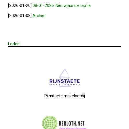
Privé Adressen
[2026-01-20]
08-01-2026: Nieuwjaarsreceptie
[2026-01-08]
Archief
Kascontrole
Flessenpost
Leden
Subsidie Van Economie071
UBO-Register (!!)
Netwerkontbijt Rijneke Boulevard
Rijnstaete makelaardij
Eerste Meet & Greet Druk Bezocht
Save The Date(s)