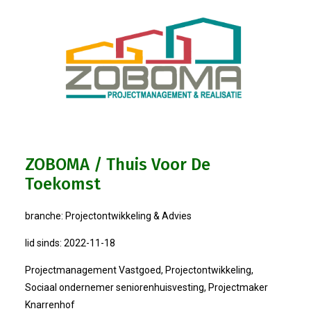
Bestuur
Statuten
Nieuws
IJshal De Vliet Nodigt Ons Uit!
Verkiezingsdebat!
ZOBOMA / Thuis Voor De
Toekomst
Geslaagde Nieuwjaarsreceptie OVZ
branche: Projectontwikkeling & Advies
Bezoek Aan Mike Van Bemmelen
lid sinds: 2022-11-18
2025-01-02 Van De Voorzitter
Projectmanagement Vastgoed, Projectontwikkeling,
Sociaal ondernemer seniorenhuisvesting, Projectmaker
Knarrenhof
Bezoek Aan Swetterhage