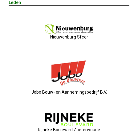
Leden
Privé Adressen
Kascontrole
Nieuwenburg Sfeer
Flessenpost
Subsidie Van Economie071
UBO-Register (!!)
Netwerkontbijt Rijneke Boulevard
Jobo Bouw- en Aannemingsbedrijf B.V.
Eerste Meet & Greet Druk Bezocht
Save The Date(s)
Rijneke Boulevard Zoeterwoude