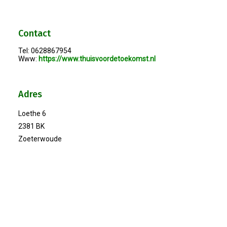
Winkeltijden Verruimd
Contact
Tel: 0628867954
Ontbijt Bij De Buren In Leiderdorp!
Www:
https://www.thuisvoordetoekomst.nl
Geslaagde Ledendag!
Adres
2024-05-15 Bestuursvergadering
Loethe 6
2381 BK
Verslag Van ALV 2024
Zoeterwoude
Nieuwjaarsreceptie In Sfeer
Prachtige (leden-)dag 2023
Mooi Bezoek Aan Mulder Shipyard