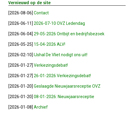
Vernieuwd op de site
2023-05-31: Digitaliserings-Vouchers Gaa
[2026-08-06]
Contact
[2026-06-11]
2026-07-10 OVZ Ledendag
Notulen ALV 2023
[2026-06-04]
29-05-2026 Ontbijt en bedrijfsbezoek
Na 13 Jaar: Hugo Choufour Stopt Als Voor
[2026-05-25]
15-04-2026 ALV!
[2026-02-10]
IJshal De Vliet nodigt ons uit!
Save The Date: 13 April 2023
[2026-01-27]
Verkiezingsdebat!
Eerste Zoeterwoudse Ondernemersontbij
[2026-01-27]
26-01-2026 Verkiezingsdebat!
[2026-01-20]
Geslaagde Nieuwjaarsreceptie OVZ
Ledendag 2022: Nieuw Begin
[2026-01-20]
08-01-2026: Nieuwjaarsreceptie
ALV 2022 - Notulen
[2026-01-08]
Archief
Oplichters Benaderen OVZ