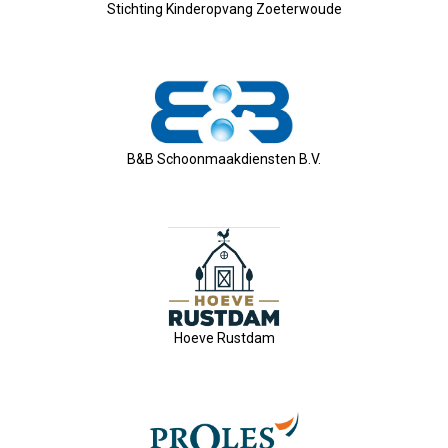
Nieuw Bestuur
Stichting Kinderopvang Zoeterwoude
ALV 2021
Agenda
B&B Schoonmaakdiensten B.V.
2026-07-10 OVZ Ledendag
18-09-2026 Bedrijfsbezoek
20-11-2026 Dag Van De Ondernemer
Archief
Hoeve Rustdam
29-05-2026 Ontbijt En Bedrijfsb
15-04-2026 ALV!