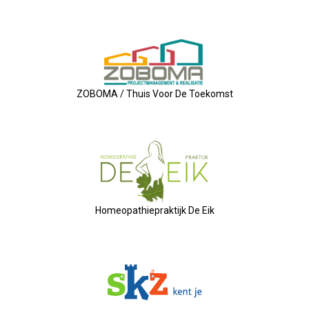
Privé Adressen
Kascontrole
Flessenpost
ZOBOMA / Thuis Voor De Toekomst
Subsidie Van Economie071
UBO-Register (!!)
Netwerkontbijt Rijneke Boulevard
Homeopathiepraktijk De Eik
Eerste Meet & Greet Druk Bezocht
Save The Date(s)