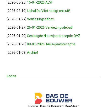
[2026-05-25]
15-04-2026 ALV!
[2026-02-10]
IJshal De Vliet nodigt ons uit!
Winkeltijden Verruimd
[2026-01-27]
Verkiezingsdebat!
Ontbijt Bij De Buren In Leiderdorp!
[2026-01-27]
26-01-2026 Verkiezingsdebat!
[2026-01-20]
Geslaagde Nieuwjaarsreceptie OVZ
Geslaagde Ledendag!
[2026-01-20]
08-01-2026: Nieuwjaarsreceptie
2024-05-15 Bestuursvergadering
[2026-01-08]
Archief
Verslag Van ALV 2024
Nieuwjaarsreceptie In Sfeer
Leden
Prachtige (leden-)dag 2023
Mooi Bezoek Aan Mulder Shipyard
Blosm | Bas de Bouwer | DoeMeer