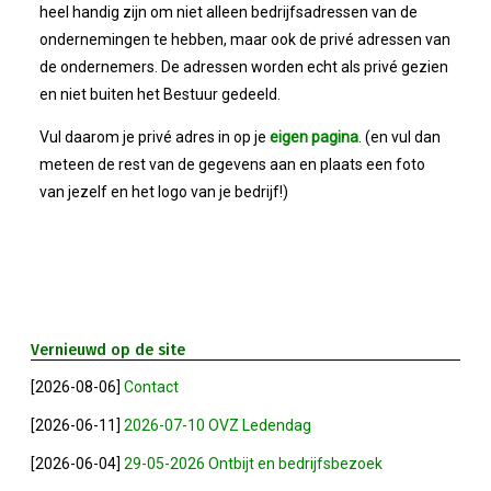
Bestuur
heel handig zijn om niet alleen bedrijfsadressen van de
ondernemingen te hebben, maar ook de privé adressen van
Statuten
de ondernemers. De adressen worden echt als privé gezien
en niet buiten het Bestuur gedeeld.
Nieuws
Vul daarom je privé adres in op je
eigen pagina
. (en vul dan
meteen de rest van de gegevens aan en plaats een foto
IJshal De Vliet Nodigt Ons Uit!
van jezelf en het logo van je bedrijf!)
Verkiezingsdebat!
Geslaagde Nieuwjaarsreceptie OVZ
Vernieuwd op de site
Bezoek Aan Mike Van Bemmelen
[2026-08-06]
Contact
2025-01-02 Van De Voorzitter
[2026-06-11]
2026-07-10 OVZ Ledendag
[2026-06-04]
29-05-2026 Ontbijt en bedrijfsbezoek
Bezoek Aan Swetterhage