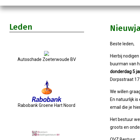
Leden
Nieuwja
Beste leden,
Hierbij nodigen 
Autoschade Zoeterwoude BV
buurman van ha
donderdag 5 jan
Dorpsstraat 17
We willen graa
En natuurlijk is
Rabobank Groene Hart Noord
email die je hi
Het bestuur wen
groots en ond
OVZ Bestuur