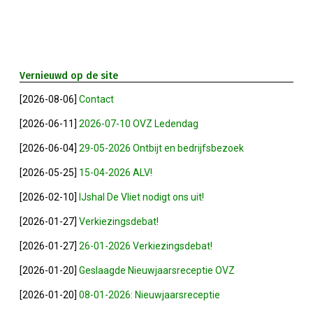
Privé Adressen
Kascontrole
Vernieuwd op de site
Flessenpost
[2026-08-06]
Contact
Subsidie Van Economie071
[2026-06-11]
2026-07-10 OVZ Ledendag
[2026-06-04]
29-05-2026 Ontbijt en bedrijfsbezoek
UBO-Register (!!)
[2026-05-25]
15-04-2026 ALV!
[2026-02-10]
IJshal De Vliet nodigt ons uit!
Netwerkontbijt Rijneke Boulevard
[2026-01-27]
Verkiezingsdebat!
Eerste Meet & Greet Druk Bezocht
[2026-01-27]
26-01-2026 Verkiezingsdebat!
[2026-01-20]
Geslaagde Nieuwjaarsreceptie OVZ
Save The Date(s)
[2026-01-20]
08-01-2026: Nieuwjaarsreceptie