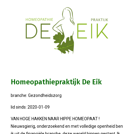
Bestuur
Statuten
Nieuws
IJshal De Vliet Nodigt Ons Uit!
Verkiezingsdebat!
Homeopathiepraktijk De Eik
Geslaagde Nieuwjaarsreceptie OVZ
branche: Gezondheidszorg
Bezoek Aan Mike Van Bemmelen
lid sinds: 2020-01-09
2025-01-02 Van De Voorzitter
VAN HOGE HAKKEN NAAR HIPPE HOMEOPAAT !
Nieuwsgierig, onderzoekend en met volledige openheid ben
Bezoek Aan Swetterhage
ik uit de financiële branche, deze wereld binnen gestapt. Ik