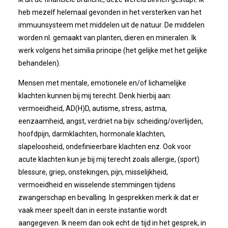
heb mezelf helemaal gevonden in het versterken van het
Winkeltijden Verruimd
immuunsysteem met middelen uit de natuur. De middelen
worden nl. gemaakt van planten, dieren en mineralen. Ik
werk volgens het similia principe (het gelijke met het gelijke
Ontbijt Bij De Buren In Leiderdorp!
behandelen).
Geslaagde Ledendag!
Mensen met mentale, emotionele en/of lichamelijke
klachten kunnen bij mij terecht. Denk hierbij aan:
2024-05-15 Bestuursvergadering
vermoeidheid, AD(H)D, autisme, stress, astma,
eenzaamheid, angst, verdriet na bijv. scheiding/overlijden,
Verslag Van ALV 2024
hoofdpijn, darmklachten, hormonale klachten,
slapeloosheid, ondefinieerbare klachten enz. Ook voor
acute klachten kun je bij mij terecht zoals allergie, (sport)
Nieuwjaarsreceptie In Sfeer
blessure, griep, onstekingen, pijn, misselijkheid,
vermoeidheid en wisselende stemmingen tijdens
Prachtige (leden-)dag 2023
zwangerschap en bevalling. In gesprekken merk ik dat er
vaak meer speelt dan in eerste instantie wordt
Mooi Bezoek Aan Mulder Shipyard
aangegeven. Ik neem dan ook echt de tijd in het gesprek, in