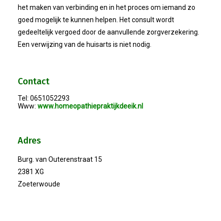
het maken van verbinding en in het proces om iemand zo
2023-05-31: Digitaliserings-Vouchers Gaa
goed mogelijk te kunnen helpen. Het consult wordt
gedeeltelijk vergoed door de aanvullende zorgverzekering.
Notulen ALV 2023
Een verwijzing van de huisarts is niet nodig.
Na 13 Jaar: Hugo Choufour Stopt Als Voor
Contact
Save The Date: 13 April 2023
Tel: 0651052293
Www:
www.homeopathiepraktijkdeeik.nl
Eerste Zoeterwoudse Ondernemersontbij
Adres
Ledendag 2022: Nieuw Begin
Burg. van Outerenstraat 15
2381 XG
ALV 2022 - Notulen
Zoeterwoude
Oplichters Benaderen OVZ