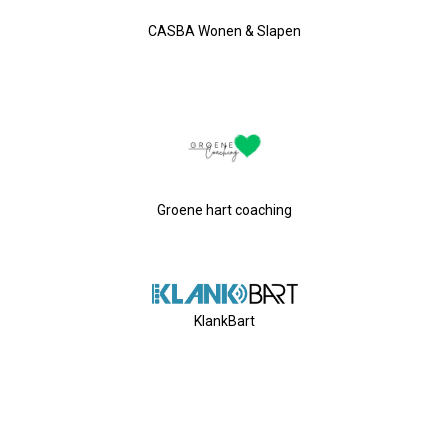
2024-09-12 Ontbijten Bij De Bur
CASBA Wonen & Slapen
2024-08-30 Ledendag
2024-07-04 Laat ChatGPT Voor J
2024-06-27 Debatavond Met Led
Groene hart coaching
2024-05-15 Bestuursvergadering
2024-04-18 ALV
KlankBart
2024-01-04 Nieuwjaarsreceptie
2024-02-07 Bestuursvergadering