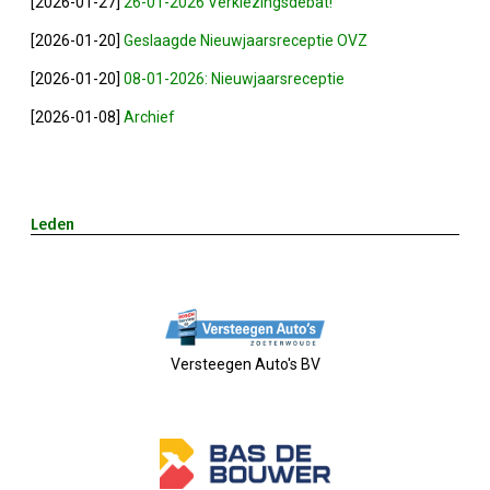
[2026-01-27]
26-01-2026 Verkiezingsdebat!
2023-05-31: Digitaliserings-Vouchers Gaa
[2026-01-20]
Geslaagde Nieuwjaarsreceptie OVZ
[2026-01-20]
08-01-2026: Nieuwjaarsreceptie
Notulen ALV 2023
[2026-01-08]
Archief
Na 13 Jaar: Hugo Choufour Stopt Als Voor
Save The Date: 13 April 2023
Leden
Eerste Zoeterwoudse Ondernemersontbij
Ledendag 2022: Nieuw Begin
Versteegen Auto's BV
ALV 2022 - Notulen
Oplichters Benaderen OVZ