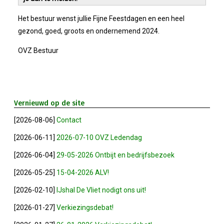
Het bestuur wenst jullie Fijne Feestdagen en een heel
Winkeltijden Verruimd
gezond, goed, groots en ondernemend 2024.
Ontbijt Bij De Buren In Leiderdorp!
OVZ Bestuur
Geslaagde Ledendag!
Vernieuwd op de site
2024-05-15 Bestuursvergadering
[2026-08-06]
Contact
Verslag Van ALV 2024
[2026-06-11]
2026-07-10 OVZ Ledendag
[2026-06-04]
29-05-2026 Ontbijt en bedrijfsbezoek
Nieuwjaarsreceptie In Sfeer
[2026-05-25]
15-04-2026 ALV!
Prachtige (leden-)dag 2023
[2026-02-10]
IJshal De Vliet nodigt ons uit!
[2026-01-27]
Verkiezingsdebat!
Mooi Bezoek Aan Mulder Shipyard