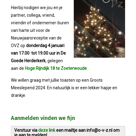
Bestuur
Hierbij nodigen we jou en je
partner, collega, vriend,
Statuten
vriendin of ondernemer-buren
van harte uit voor de
Nieuws
Nieuwjaarsreceptie van de
OVZ op
donderdag 4 januari
IJshal De Vliet Nodigt Ons Uit!
van 17.00 tot 19.00 uur in De
Goede Herderkerk
, gelegen
Verkiezingsdebat!
aan de
Hoge Rijndijk 18 te Zoeterwoude
.
We willen graag met jullie toasten op een Groots
Geslaagde Nieuwjaarsreceptie OVZ
Meeslepend 2024. En natuurlijk is er een lekker hapje en
drankje.
Bezoek Aan Mike Van Bemmelen
Aanmelden vinden we fijn
2025-01-02 Van De Voorzitter
Verstuur via
deze link
een mailtje aan info@o-v-z.nl om
Bezoek Aan Swetterhage
je aan te melden!