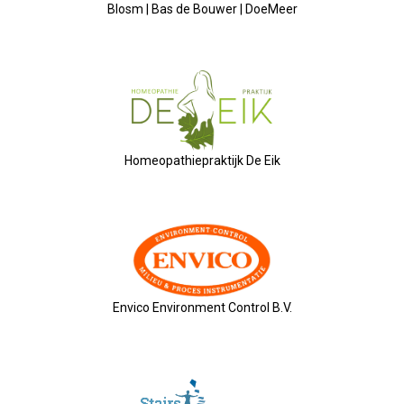
Blosm | Bas de Bouwer | DoeMeer
Privé Adressen
Kascontrole
Flessenpost
Subsidie Van Economie071
Homeopathiepraktijk De Eik
UBO-Register (!!)
Netwerkontbijt Rijneke Boulevard
Eerste Meet & Greet Druk Bezocht
Envico Environment Control B.V.
Save The Date(s)