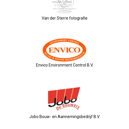
26-01-2026 Verkiezingsdebat!
Van der Sterre fotografie
08-01-2026: Nieuwjaarsreceptie
21-11-2025: Ondernemersontbij
05-11-2025: Bestuursvergaderin
Envico Environment Control B.V.
03-11-2025: Pubquiz MANNENZ
24 Oktober: Ontbijt & Bedrijfs
Feest: 20 Jaar OVZ!
Jobo Bouw- en Aannemingsbedrijf B.V.
2025-04-16 ALV