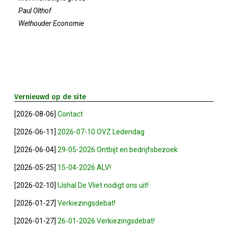
Privé Adressen
Paul Olthof
Wethouder Economie
Kascontrole
Flessenpost
Subsidie Van Economie071
Vernieuwd op de site
[2026-08-06]
Contact
UBO-Register (!!)
[2026-06-11]
2026-07-10 OVZ Ledendag
Netwerkontbijt Rijneke Boulevard
[2026-06-04]
29-05-2026 Ontbijt en bedrijfsbezoek
[2026-05-25]
15-04-2026 ALV!
Eerste Meet & Greet Druk Bezocht
[2026-02-10]
IJshal De Vliet nodigt ons uit!
Save The Date(s)
[2026-01-27]
Verkiezingsdebat!
[2026-01-27]
26-01-2026 Verkiezingsdebat!