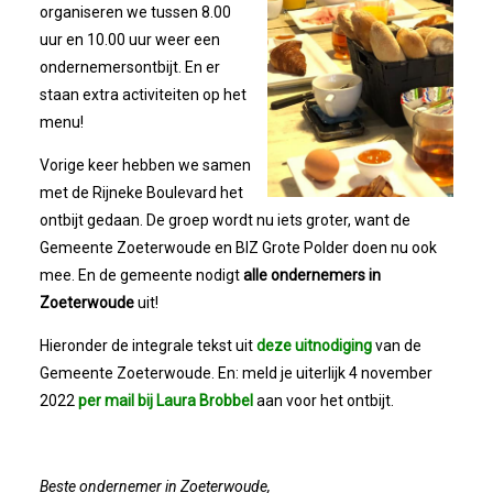
Bestuur
organiseren we tussen 8.00
uur en 10.00 uur weer een
Statuten
ondernemersontbijt. En er
staan extra activiteiten op het
Nieuws
menu!
Vorige keer hebben we samen
IJshal De Vliet Nodigt Ons Uit!
met de Rijneke Boulevard het
ontbijt gedaan. De groep wordt nu iets groter, want de
Verkiezingsdebat!
Gemeente Zoeterwoude en BIZ Grote Polder doen nu ook
mee. En de gemeente nodigt
alle ondernemers in
Zoeterwoude
uit!
Geslaagde Nieuwjaarsreceptie OVZ
Hieronder de integrale tekst uit
deze uitnodiging
van de
Bezoek Aan Mike Van Bemmelen
Gemeente Zoeterwoude. En: meld je uiterlijk 4 november
2022
per mail bij Laura Brobbel
aan voor het ontbijt.
2025-01-02 Van De Voorzitter
Bezoek Aan Swetterhage
Beste ondernemer in Zoeterwoude,