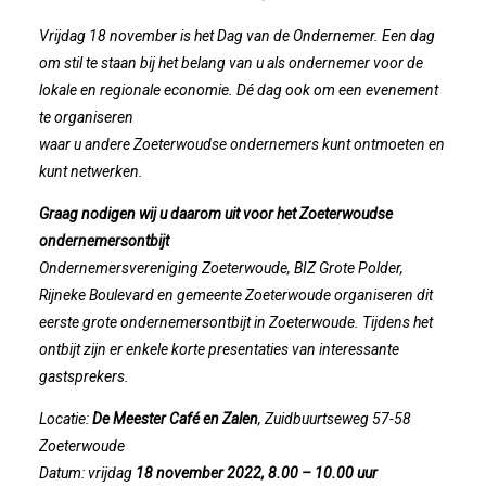
Vrijdag 18 november is het Dag van de Ondernemer. Een dag
Winkeltijden Verruimd
om stil te staan bij het belang van u als ondernemer voor de
lokale en regionale economie. Dé dag ook om een evenement
Ontbijt Bij De Buren In Leiderdorp!
te organiseren
waar u andere Zoeterwoudse ondernemers kunt ontmoeten en
Geslaagde Ledendag!
kunt netwerken.
Graag nodigen wij u daarom uit voor het Zoeterwoudse
2024-05-15 Bestuursvergadering
ondernemersontbijt
Ondernemersvereniging Zoeterwoude, BIZ Grote Polder,
Verslag Van ALV 2024
Rijneke Boulevard en gemeente Zoeterwoude organiseren dit
eerste grote ondernemersontbijt in Zoeterwoude. Tijdens het
Nieuwjaarsreceptie In Sfeer
ontbijt zijn er enkele korte presentaties van interessante
gastsprekers.
Prachtige (leden-)dag 2023
Locatie:
De Meester Café en Zalen
, Zuidbuurtseweg 57-58
Zoeterwoude
Mooi Bezoek Aan Mulder Shipyard
Datum: vrijdag
18 november 2022, 8.00 – 10.00 uur