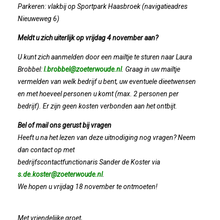
Parkeren: vlakbij op Sportpark Haasbroek (navigatieadres
2023-05-31: Digitaliserings-Vouchers Gaa
Nieuweweg 6)
Meldt u zich uiterlijk op vrijdag 4 november aan?
Notulen ALV 2023
U kunt zich aanmelden door een mailtje te sturen naar Laura
Na 13 Jaar: Hugo Choufour Stopt Als Voor
Brobbel:
l.brobbel@zoeterwoude.nl
. Graag in uw mailtje
vermelden van welk bedrijf u bent, uw eventuele dieetwensen
en met hoeveel personen u komt (max. 2 personen per
Save The Date: 13 April 2023
bedrijf). Er zijn geen kosten verbonden aan het ontbijt.
Eerste Zoeterwoudse Ondernemersontbij
Bel of mail ons gerust bij vragen
Heeft u na het lezen van deze uitnodiging nog vragen? Neem
Ledendag 2022: Nieuw Begin
dan contact op met
bedrijfscontactfunctionaris Sander de Koster via
ALV 2022 - Notulen
s.de.koster@zoeterwoude.nl
.
We hopen u vrijdag 18 november te ontmoeten!
Oplichters Benaderen OVZ
Met vriendelijke groet,