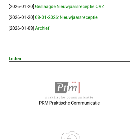
Nieuw Bestuur
[2026-01-20]
Geslaagde Nieuwjaarsreceptie OVZ
ALV 2021
[2026-01-20]
08-01-2026: Nieuwjaarsreceptie
[2026-01-08]
Archief
Agenda
2026-07-10 OVZ Ledendag
Leden
18-09-2026 Bedrijfsbezoek
20-11-2026 Dag Van De Ondernemer
Archief
PRM Praktische Communicatie
29-05-2026 Ontbijt En Bedrijfsb
15-04-2026 ALV!