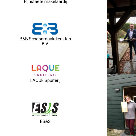
Rijnstaete makelaardij
B&B Schoonmaakdiensten
B.V.
LAQUE Spuiterij
ES&S