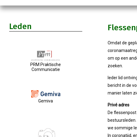
Leden
Flessen
Omdat de gepla
coronamaatrege
om op een ande
PRM Praktische
zoeken.
Communicatie
Ieder lid ontvi
bericht in de v
manier laten zie
Gemiva
Privé adres
De flessenpost 
bestuursleden.
we sommige led
In coronatijd, 