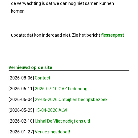
Bestuur
de verwachting is dat we dan nog niet samen kunnen
komen.
Statuten
Nieuws
update: dat kon inderdaad niet. Zie het bericht
flessenpost
IJshal De Vliet Nodigt Ons Uit!
Vernieuwd op de site
Verkiezingsdebat!
[2026-08-06]
Contact
Geslaagde Nieuwjaarsreceptie OVZ
[2026-06-11]
2026-07-10 OVZ Ledendag
[2026-06-04]
29-05-2026 Ontbijt en bedrijfsbezoek
Bezoek Aan Mike Van Bemmelen
[2026-05-25]
15-04-2026 ALV!
2025-01-02 Van De Voorzitter
[2026-02-10]
IJshal De Vliet nodigt ons uit!
[2026-01-27]
Verkiezingsdebat!
Bezoek Aan Swetterhage