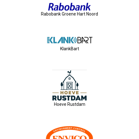
Nieuw Bestuur
Rabobank Groene Hart Noord
ALV 2021
Agenda
KlankBart
2026-07-10 OVZ Ledendag
18-09-2026 Bedrijfsbezoek
20-11-2026 Dag Van De Ondernemer
Archief
Hoeve Rustdam
29-05-2026 Ontbijt En Bedrijfsb
15-04-2026 ALV!