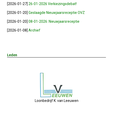
[2026-01-27]
26-01-2026 Verkiezingsdebat!
Winkeltijden Verruimd
[2026-01-20]
Geslaagde Nieuwjaarsreceptie OVZ
[2026-01-20]
08-01-2026: Nieuwjaarsreceptie
Ontbijt Bij De Buren In Leiderdorp!
[2026-01-08]
Archief
Geslaagde Ledendag!
2024-05-15 Bestuursvergadering
Leden
Verslag Van ALV 2024
Nieuwjaarsreceptie In Sfeer
Prachtige (leden-)dag 2023
Loonbedrijf K. van Leeuwen
Mooi Bezoek Aan Mulder Shipyard