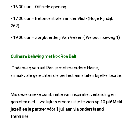
• 16.30 uur – Officiële opening
2023-05-31: Digitaliserings-Vouchers Gaa
• 17.30 uur – Betoncentrale van der Vlist- (Hoge Rijndijk
Notulen ALV 2023
267)
• 19.00 uur – Zorgboerderij Van Velsen ( Weipoortseweg 1)
Na 13 Jaar: Hugo Choufour Stopt Als Voor
Culinaire beleving met kok Ron Belt
Save The Date: 13 April 2023
Onderweg verrast Ron je met meerdere kleine,
Eerste Zoeterwoudse Ondernemersontbij
smaakvolle gerechten die perfect aansluiten bij elke locatie.
Ledendag 2022: Nieuw Begin
Mis deze unieke combinatie van inspiratie, verbinding en
genieten niet – we kijken ernaar uit je te zien op 10 juli!
Meld
ALV 2022 - Notulen
jezelf en je partner vóór 1 juli aan via onderstaand
formulier
Oplichters Benaderen OVZ