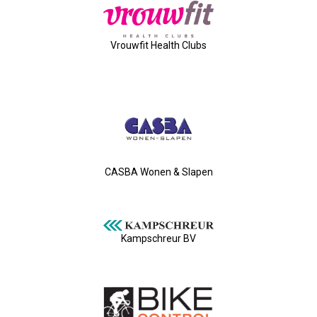
06-10-2022 Duurzaamheid Bij V
Vrouwfit Health Clubs
29-09-2022 Laat Digitalisering V
15-09-2022: Politieke Avond
11-06-2022: Ledendag
CASBA Wonen & Slapen
21-04-2022: ALV + Borrel
17-01-2022: Nieuwjaarsborrel
Kampschreur BV
12-11-2021: Ontbijtsessie
Leden