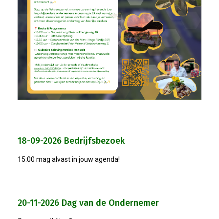
26-01-2026 Verkiezingsdebat!
08-01-2026: Nieuwjaarsreceptie
21-11-2025: Ondernemersontbij
05-11-2025: Bestuursvergaderin
03-11-2025: Pubquiz MANNENZ
18-09-2026 Bedrijfsbezoek
24 Oktober: Ontbijt & Bedrijfs
15:00 mag alvast in jouw agenda!
Feest: 20 Jaar OVZ!
20-11-2026 Dag van de Ondernemer
2025-04-16 ALV