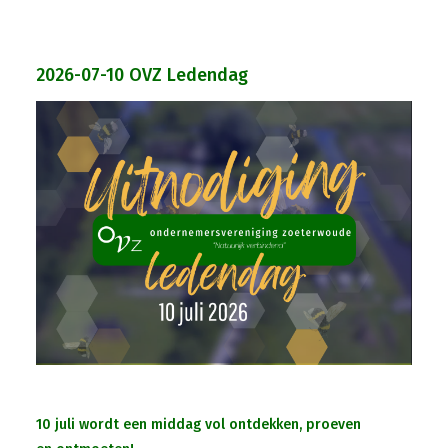
Bestuur
Statuten
2026-07-10 OVZ Ledendag
Nieuws
IJshal De Vliet Nodigt Ons Uit!
Verkiezingsdebat!
Geslaagde Nieuwjaarsreceptie OVZ
Bezoek Aan Mike Van Bemmelen
2025-01-02 Van De Voorzitter
10 juli wordt een middag vol ontdekken, proeven
Bezoek Aan Swetterhage