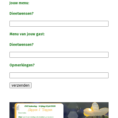
Nieuw Bestuur
Jouw menu:
Dieetwensen?
ALV 2021
Agenda
Menu van jouw gast:
Dieetwensen?
2026-07-10 OVZ Ledendag
18-09-2026 Bedrijfsbezoek
Opmerkingen?
20-11-2026 Dag Van De Ondernemer
Archief
29-05-2026 Ontbijt En Bedrijfsb
15-04-2026 ALV!