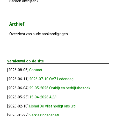
Samen ontbijten?
2025-04-09 Géén ALV, Maar....
2025-03-12 Kernbestuur Bijeen
Archief
Overzicht van oude aankondigingen
2025-02-05 Bestuursvergadering
2025-01-23 Besturenbijeenkoms
Vernieuwd op de site
2025-01-02 Nieuwjaarsreceptie
[2026-08-06]
Contact
2024-11-21 Regionale Netwerkm
[2026-06-11]
2026-07-10 OVZ Ledendag
[2026-06-04]
29-05-2026 Ontbijt en bedrijfsbezoek
2024-11-15 Ondernemersontbijt
[2026-05-25]
15-04-2026 ALV!
2024-10-17 Bedrijfsbezoek Swet
[2026-02-10]
IJshal De Vliet nodigt ons uit!
[2026-01-27]
Verkiezingsdebat!