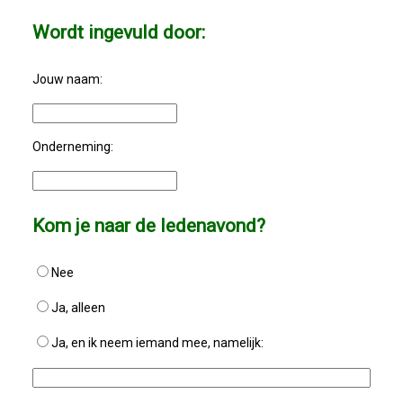
Privé Adressen
Wordt ingevuld door:
Kascontrole
Jouw naam:
Flessenpost
Onderneming:
Subsidie Van Economie071
UBO-Register (!!)
Kom je naar de ledenavond?
Netwerkontbijt Rijneke Boulevard
Nee
Eerste Meet & Greet Druk Bezocht
Ja, alleen
Ja, en ik neem iemand mee, namelijk:
Save The Date(s)