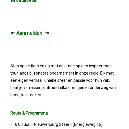
en ontmoeten!
Winkeltijden Verruimd
Ontbijt Bij De Buren In Leiderdorp!
☛
Aanmelden
! ☚
Geslaagde Ledendag!
2024-05-15 Bestuursvergadering
Stap op de fiets en ga met ons mee op een inspirerende
tour langs bijzondere ondernemers in onze regio. Elk met
Verslag Van ALV 2024
een eigen verhaal, unieke sfeer en passie voor hun vak.
Laat je verrassen, ontmoet elkaar en geniet onderweg van
Nieuwjaarsreceptie In Sfeer
heerlijke smaken.
Prachtige (leden-)dag 2023
Route & Programma
Mooi Bezoek Aan Mulder Shipyard
• 16.00 uur – Nieuwenburg Sfeer - (Energieweg 16)