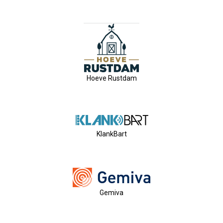
Privé Adressen
Kascontrole
Flessenpost
Hoeve Rustdam
Subsidie Van Economie071
UBO-Register (!!)
KlankBart
Netwerkontbijt Rijneke Boulevard
Eerste Meet & Greet Druk Bezocht
Gemiva
Save The Date(s)