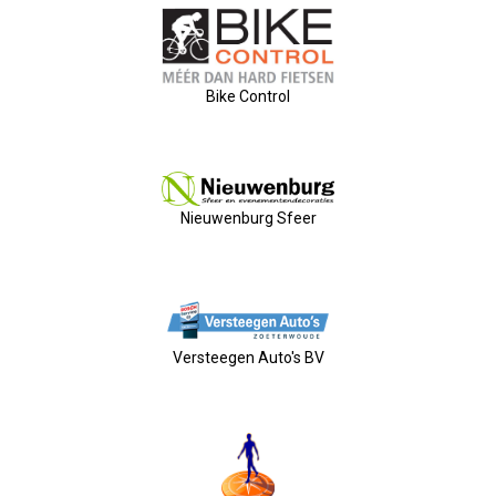
Nieuw Bestuur
ALV 2021
Bike Control
Agenda
2026-07-10 OVZ Ledendag
Nieuwenburg Sfeer
18-09-2026 Bedrijfsbezoek
20-11-2026 Dag Van De Ondernemer
Versteegen Auto's BV
Archief
29-05-2026 Ontbijt En Bedrijfsb
15-04-2026 ALV!