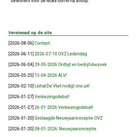
bewoners voor de leuke borrel na afloop.
Winkeltijden Verruimd
Ontbijt Bij De Buren In Leiderdorp!
Vernieuwd op de site
[2026-08-06]
Contact
Geslaagde Ledendag!
[2026-06-11]
2026-07-10 OVZ Ledendag
2024-05-15 Bestuursvergadering
[2026-06-04]
29-05-2026 Ontbijt en bedrijfsbezoek
[2026-05-25]
15-04-2026 ALV!
Verslag Van ALV 2024
[2026-02-10]
IJshal De Vliet nodigt ons uit!
[2026-01-27]
Verkiezingsdebat!
Nieuwjaarsreceptie In Sfeer
[2026-01-27]
26-01-2026 Verkiezingsdebat!
Prachtige (leden-)dag 2023
[2026-01-20]
Geslaagde Nieuwjaarsreceptie OVZ
[2026-01-20]
08-01-2026: Nieuwjaarsreceptie
Mooi Bezoek Aan Mulder Shipyard