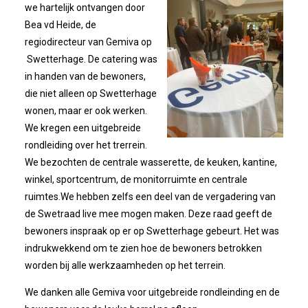
Bestuur
we hartelijk ontvangen door
Bea vd Heide, de
Statuten
regiodirecteur van Gemiva op
Swetterhage. De catering was
Nieuws
in handen van de bewoners,
die niet alleen op Swetterhage
wonen, maar er ook werken.
IJshal De Vliet Nodigt Ons Uit!
We kregen een uitgebreide
rondleiding over het trerrein.
Verkiezingsdebat!
We bezochten de centrale wasserette, de keuken, kantine,
winkel, sportcentrum, de monitorruimte en centrale
Geslaagde Nieuwjaarsreceptie OVZ
ruimtes.We hebben zelfs een deel van de vergadering van
de Swetraad live mee mogen maken. Deze raad geeft de
Bezoek Aan Mike Van Bemmelen
bewoners inspraak op er op Swetterhage gebeurt. Het was
indrukwekkend om te zien hoe de bewoners betrokken
worden bij alle werkzaamheden op het terrein.
2025-01-02 Van De Voorzitter
We danken alle Gemiva voor uitgebreide rondleinding en de
Bezoek Aan Swetterhage