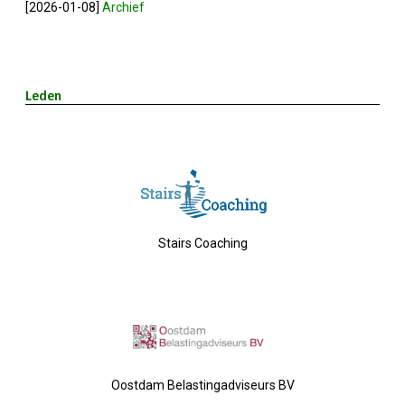
[2026-01-08]
Archief
2023-05-31: Digitaliserings-Vouchers Gaa
Notulen ALV 2023
Leden
Na 13 Jaar: Hugo Choufour Stopt Als Voor
Save The Date: 13 April 2023
Eerste Zoeterwoudse Ondernemersontbij
Stairs Coaching
Ledendag 2022: Nieuw Begin
ALV 2022 - Notulen
Oplichters Benaderen OVZ
Oostdam Belastingadviseurs BV