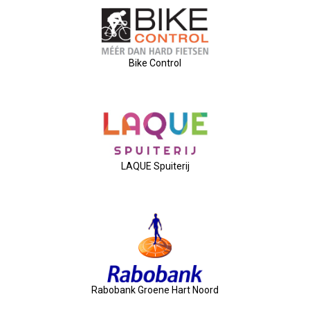
26-01-2026 Verkiezingsdebat!
Bike Control
08-01-2026: Nieuwjaarsreceptie
21-11-2025: Ondernemersontbij
05-11-2025: Bestuursvergaderin
LAQUE Spuiterij
03-11-2025: Pubquiz MANNENZ
24 Oktober: Ontbijt & Bedrijfs
Feest: 20 Jaar OVZ!
Rabobank Groene Hart Noord
2025-04-16 ALV