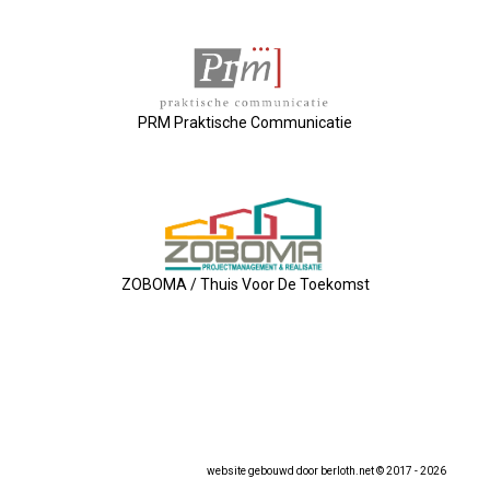
2025-04-09 Géén ALV, Maar....
2025-03-12 Kernbestuur Bijeen
PRM Praktische Communicatie
2025-02-05 Bestuursvergadering
2025-01-23 Besturenbijeenkoms
2025-01-02 Nieuwjaarsreceptie
ZOBOMA / Thuis Voor De Toekomst
2024-11-21 Regionale Netwerkm
2024-11-15 Ondernemersontbijt
2024-10-17 Bedrijfsbezoek Swet
website gebouwd door
berloth.net
© 2017 - 2026