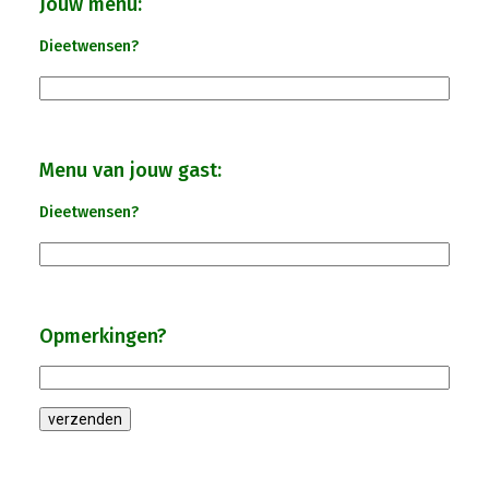
Jouw menu:
Dieetwensen?
Winkeltijden Verruimd
Ontbijt Bij De Buren In Leiderdorp!
Menu van jouw gast:
Geslaagde Ledendag!
Dieetwensen?
2024-05-15 Bestuursvergadering
Verslag Van ALV 2024
Opmerkingen?
Nieuwjaarsreceptie In Sfeer
Prachtige (leden-)dag 2023
Mooi Bezoek Aan Mulder Shipyard