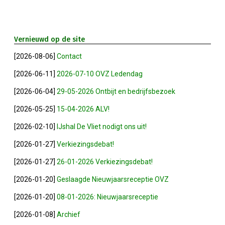
2023-05-31: Digitaliserings-Vouchers Gaa
Vernieuwd op de site
Notulen ALV 2023
[2026-08-06]
Contact
Na 13 Jaar: Hugo Choufour Stopt Als Voor
[2026-06-11]
2026-07-10 OVZ Ledendag
[2026-06-04]
29-05-2026 Ontbijt en bedrijfsbezoek
Save The Date: 13 April 2023
[2026-05-25]
15-04-2026 ALV!
Eerste Zoeterwoudse Ondernemersontbij
[2026-02-10]
IJshal De Vliet nodigt ons uit!
[2026-01-27]
Verkiezingsdebat!
Ledendag 2022: Nieuw Begin
[2026-01-27]
26-01-2026 Verkiezingsdebat!
ALV 2022 - Notulen
[2026-01-20]
Geslaagde Nieuwjaarsreceptie OVZ
[2026-01-20]
08-01-2026: Nieuwjaarsreceptie
Oplichters Benaderen OVZ
[2026-01-08]
Archief