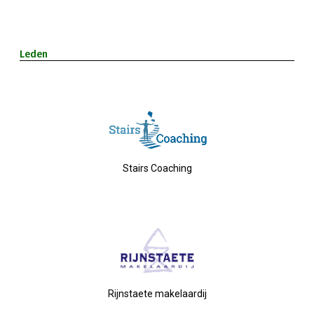
Privé Adressen
Kascontrole
Leden
Flessenpost
Subsidie Van Economie071
UBO-Register (!!)
Stairs Coaching
Netwerkontbijt Rijneke Boulevard
Eerste Meet & Greet Druk Bezocht
Save The Date(s)
Rijnstaete makelaardij