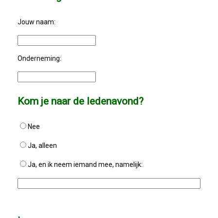
Bestuur
Jouw naam:
Statuten
Nieuws
Onderneming:
IJshal De Vliet Nodigt Ons Uit!
Kom je naar de ledenavond?
Verkiezingsdebat!
Nee
Geslaagde Nieuwjaarsreceptie OVZ
Ja, alleen
Bezoek Aan Mike Van Bemmelen
Ja, en ik neem iemand mee, namelijk:
2025-01-02 Van De Voorzitter
Bezoek Aan Swetterhage